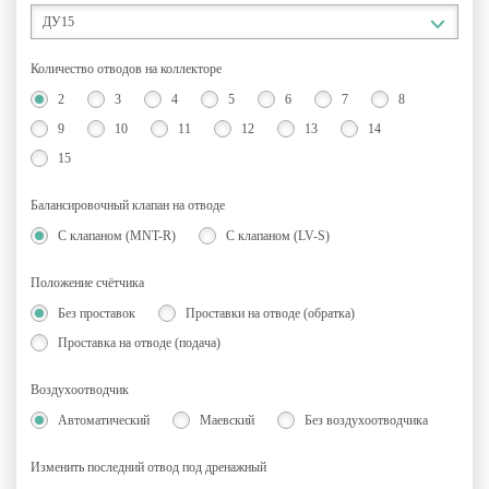
ДУ15
Количество отводов на коллекторе
2
3
4
5
6
7
8
9
10
11
12
13
14
15
Балансировочный клапан на отводе
С клапаном (MNT-R)
C клапаном (LV-S)
Положение счётчика
Без проставок
Проставки на отводе (обратка)
Проставка на отводе (подача)
Воздухоотводчик
Автоматический
Маевский
Без воздухоотводчика
Изменить последний отвод под дренажный