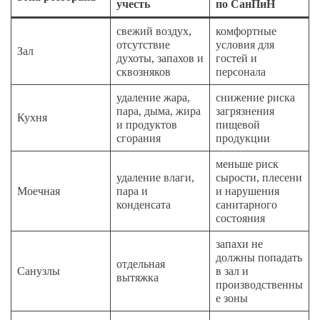
учесть
по СанПиН
свежий воздух,
комфортные
отсутствие
условия для
Зал
духоты, запахов и
гостей и
сквозняков
персонала
удаление жара,
снижение риска
пара, дыма, жира
загрязнения
Кухня
и продуктов
пищевой
сгорания
продукции
меньше риск
удаление влаги,
сырости, плесени
Моечная
пара и
и нарушения
конденсата
санитарного
состояния
запахи не
должны попадать
отдельная
Санузлы
в зал и
вытяжка
производственны
е зоны