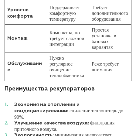
Поддерживает
Требует
Уровень
комфортную
дополнительного
комфорта
температуру
оборудования
Простая
Компактна, но
установка в
требует сложной
Монтаж
базовых
интеграции
вариантах
Нужно
Обслуживани
регулярное
Реже требует
очищение
внимания
е
теплообменника
Преимущества рекуператоров
Экономия на отоплении и
снижение теплопотерь до
кондиционировании:
90%.
фильтрация
Улучшение качества воздуха:
приточного воздуха.
минимизация энергозатрат.
Экологичность: